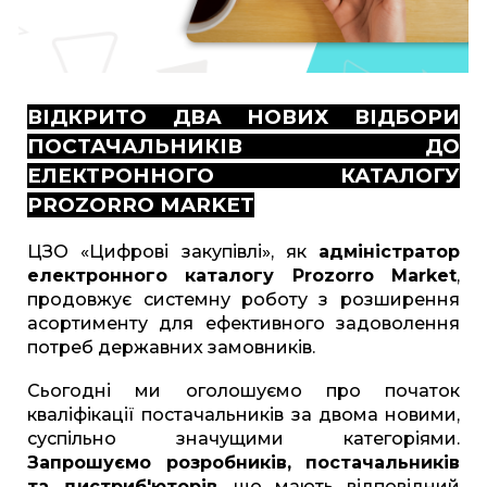
ВІДКРИТО ДВА НОВИХ ВІДБОРИ
ПОСТАЧАЛЬНИКІВ ДО
ЕЛЕКТРОННОГО КАТАЛОГУ
PROZORRO MARKET
ЦЗО «Цифрові закупівлі», як
адміністратор
електронного каталогу Prozorro Market
,
продовжує системну роботу з розширення
асортименту для ефективного задоволення
потреб державних замовників.
Сьогодні ми оголошуємо про початок
кваліфікації постачальників за двома новими,
суспільно значущими категоріями.
Запрошуємо розробників, постачальників
та дистриб'юторів
, що мають відповідний