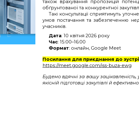
також врахування пропозицій потенці
обґрунтованої та конкурентної закупівлі
Такі консультації сприятимуть уточ
умов постачання та забезпеченню нед
учасників.
Дата
: 10 квітня 2026 року
Час
: 15:00–16:00
Формат
: онлайн, Google Meet
Посилання для приєднання до зустрі
https://meet.google.com/iss-buza-ewg
Будемо вдячні за вашу зацікавленість, 
якісній підготовці закупівлі й ефекти