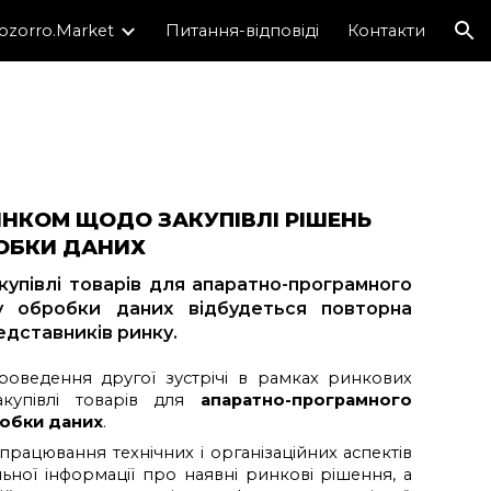
ozorro.Market
Питання-відповіді
Контакти
ion
ИНКОМ ЩОДО ЗАКУПІВЛІ РІШЕНЬ
РОБКИ ДАНИХ
купівлі товарів для апаратно-програмного
у обробки даних відбудеться повторна
едставників ринку.
ведення другої зустрічі в рамках ринкових
акупівлі товарів для
апаратно-програмного
обки даних
.
рацювання технічних і організаційних аспектів
льної інформації про наявні ринкові рішення, а