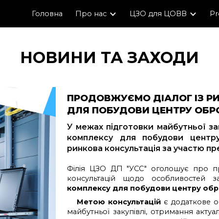
Головна
Про нас
ЦЗО для ЦОВВ
Pr
ip to main content
Skip to navigat
НОВИНИ ТА ЗАХОДИ
ПРОДОВЖУЄМО ДІАЛОГ ІЗ Р
ДЛЯ ПОБУДОВИ ЦЕНТРУ ОБ
У межах підготовки майбутньої за
комплексу для побудови центр
ринкова консультація за участю пр
Філія ЦЗО ДП "УСС"
оголошує про про
консультацій щодо особливостей з
комплексу для побудови центру обр
Метою консультацій
є додаткове оп
майбутньої закупівлі, отримання актуа