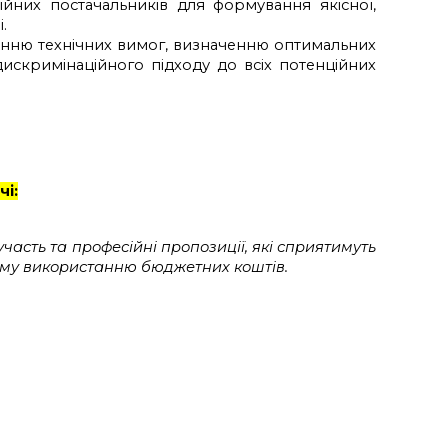
йних постачальників для формування якісної,
.
ненню технічних вимог, визначенню оптимальних
искримінаційного підходу до всіх потенційних
чі:
участь та професійні пропозиції, які сприятимуть
вному використанню бюджетних коштів.