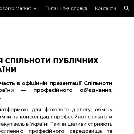
ozorro.Market
Питання-відповіді
Контакти
ion
Я СПІЛЬНОТИ ПУБЛІЧНИХ
АЇНИ
часть в офіційній презентації
Спільноти
раїни
— професійного об’єднання,
.
латформою для фахового діалогу, обміну
мки та консолідації професійної спільноти
купівель в Україні. Такі ініціативи сприяють
силенню професійного середовища та