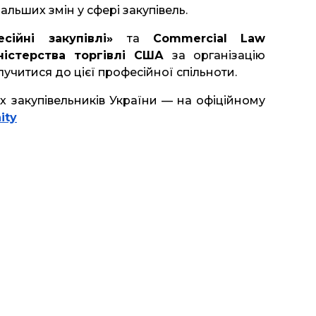
льших змін у сфері закупівель.
есійні закупівлі»
та
Commercial Law
ністерства торгівлі США
за організацію
учитися до цієї професійної спільноти.
х закупівельників України — на офіційному
ity