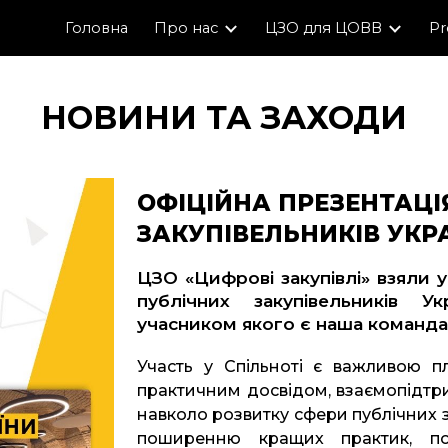
Головна
Про нас
ЦЗО для ЦОВВ
Pr
ip to main content
Skip to navigat
НОВИНИ ТА ЗАХОДИ
ОФІЦІЙНА ПРЕЗЕНТАЦІ
ЗАКУПІВЕЛЬНИКІВ УКР
ЦЗО «Цифрові закупівлі» взял
и
у
публічних закупівельників Ук
учасником якого є наша команда
Участь у Спільноті є важливою п
практичним досвідом, взаємопідтри
навколо розвитку сфери публічних за
поширенню кращих практик, по